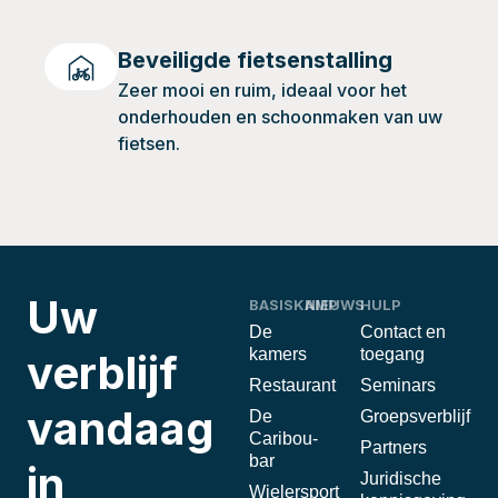
Beveiligde fietsenstalling
Zeer mooi en ruim, ideaal voor het
onderhouden en schoonmaken van uw
fietsen.
Uw
BASISKAMP
NIEUWS
HULP
De
Contact en
kamers
toegang
verblijf
Restaurant
Seminars
vandaag
De
Groepsverblijf
Caribou-
Partners
bar
in
Juridische
Wielersport