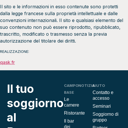
Il sito e le informazioni in esso contenute sono protetti
dalla legge francese sulla proprietà intellettuale e dalle
convenzioni internazionali. Il sito e qualsiasi elemento del
suo contenuto non può essere riprodotto, ripubblicato,
trascritto, modificato o trasmesso senza la previa
autorizzazione del titolare dei diritti.
REALIZZAZIONE:
qask.fr
Il tuo
CAMPO
NOTIZIA
AIUTO
BASE
Contatto e
accesso
soggiorno
Le
camere
Seminari
al
Ristorante
Soggiorno di
gruppo
Il bar
dei
Partner